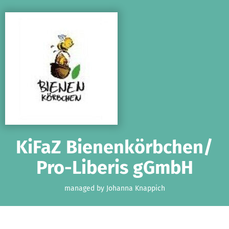
Skip to main content
Show accessibility statement
KiFaZ Bienenkörbchen/
Pro-Liberis gGmbH
managed by Johanna Knappich