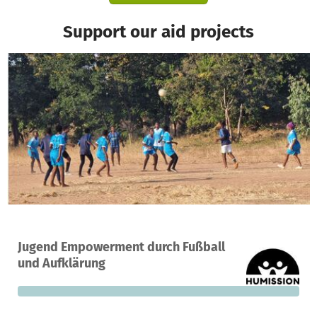
Support our aid projects
A project in Benga, Malawi
Jugend Empowerment durch Fußball
0
0%
€1,550
und Aufklärung
donations
funded
still needed