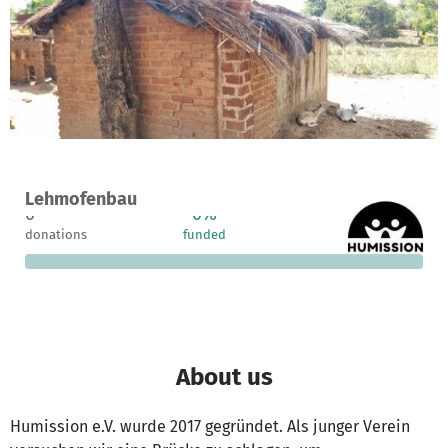
A project in Benga, Malawi
Lehmofenbau
0
0%
€2,450
donations
funded
still needed
About us
Humission e.V. wurde 2017 gegründet. Als junger Verein