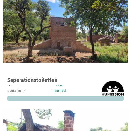
A project in Benga, Malawi
Seperationstoiletten
0
0%
€10,000
donations
funded
still needed