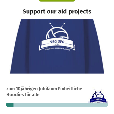
Support our aid projects
A project in Forst, Germany
zum 10jährigen Jubiläum Einheitliche
11
7%
€4,615
Hoodies für alle
donations
funded
still needed