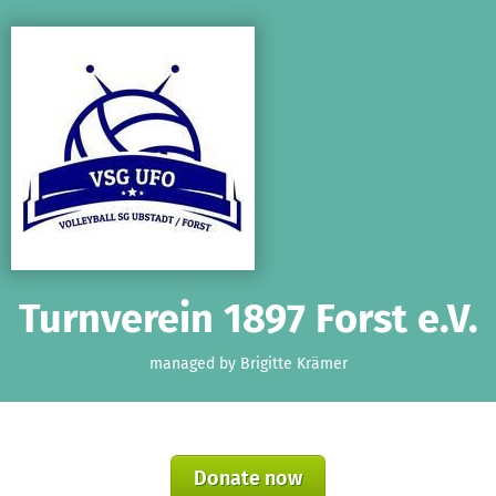
Skip to main content
Show accessibility statement
Turnverein 1897 Forst e.V.
managed by Brigitte Krämer
Donate now