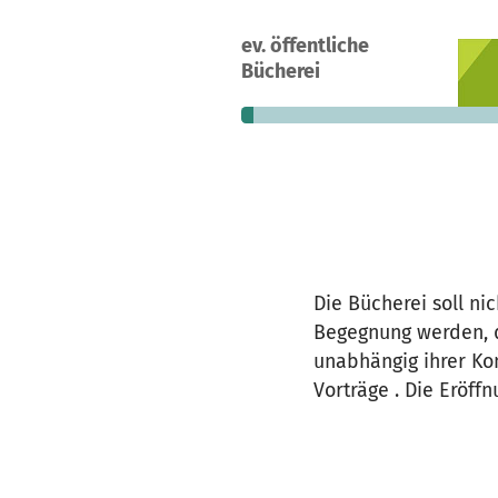
A project in Oberboihingen, German
ev. öffentliche
4
4%
€
Bücherei
donations
funded
still
Die Bücherei soll ni
Begegnung werden, da
unabhängig ihrer Ko
Vorträge . Die Eröffnu