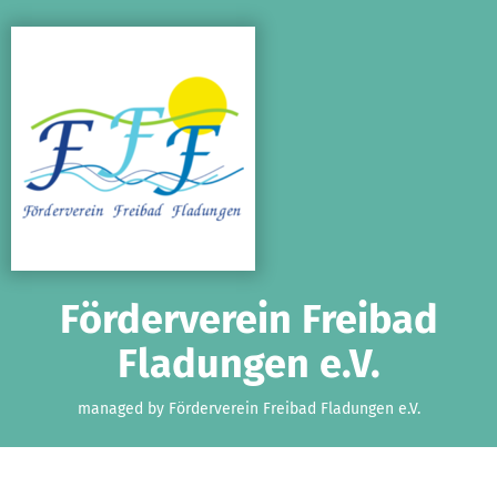
Skip to main content
Show accessibility statement
Förderverein Freibad
Fladungen e.V.
managed by Förderverein Freibad Fladungen e.V.