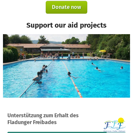
Donate now
Support our aid projects
A project in Fladungen, Germany
Unterstützung zum Erhalt des
43
84%
€454
Fladunger Freibades
donations
funded
still needed