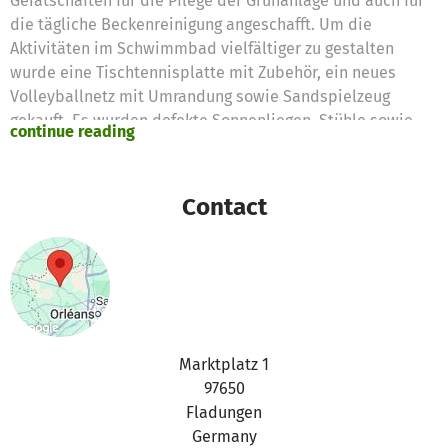
Gerätschaften für die Pflege der Grünanlage und auch für
die tägliche Beckenreinigung angeschafft. Um die
Aktivitäten im Schwimmbad vielfältiger zu gestalten
wurde eine Tischtennisplatte mit Zubehör, ein neues
Volleyballnetz mit Umrandung sowie Sandspielzeug
gekauft. Es wurden defekte Sonnenliegen, Stühle sowie
continue reading
Schirm ersetzt. Des weiteren ist für die kommende Saison
die Überdachung des Bademeister Platzes geplant sowie
ein weiterer Einstieg ins Schwimmbecken.
Contact
Marktplatz 1
97650
Fladungen
Germany