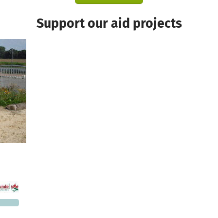
Support our aid projects
6,464
 needed