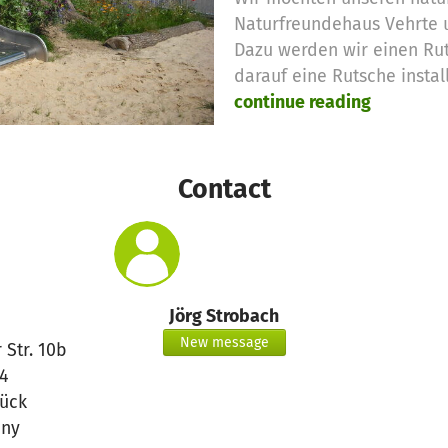
Naturfreundehaus Vehrte u
Dazu werden wir einen Rut
darauf eine Rutsche instal
continue reading
Contact
Jörg Strobach
New message
 Str. 10b
4
ück
ny