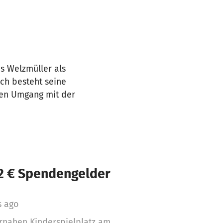
s Welzmüller als
ch besteht seine
men Umgang mit der
92 € Spendengelder
s ago
rnahen Kinderspielplatz am