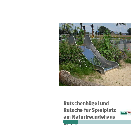
A project in Vehrte, Germany
Rutschenhügel und
4
19%
€
Rutsche für Spielplatz
donations
funded
still
am Naturfreundehaus
Vehrte