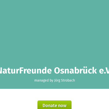
NaturFreunde Osnabrück e.V
managed by Jörg Strobach
Donate now