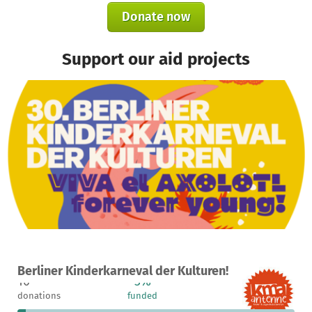
Donate now
Support our aid projects
A project in Berlin, Germany
Berliner Kinderkarneval der Kulturen!
10
3%
€8,710
donations
funded
still needed