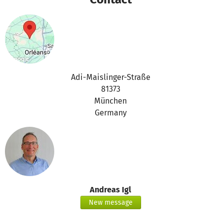
anonyme und vertrauliche PSU HELPLINE täglich
erreichbar bleibt. Auch Informationsmaterialien und
Maßnahmen zur Sensibilisierung und Prävention werden
durch eure Beiträge realisiert.
So schafft ihr mit uns verlässliche Strukturen der
Unterstützung – für Menschen, die im Berufsalltag oft an
Adi-Maislinger-Straße
ihre Grenzen gehen.
81373
München
Wir danken euch herzlich für euer Vertrauen und eure
Germany
Solidarität.
Andreas Igl
New message