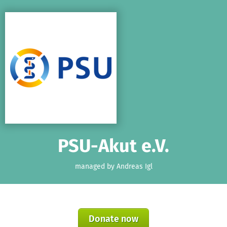
Skip to main content
Show accessibility statement
PSU-Akut e.V.
managed by Andreas Igl
Donate now