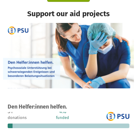
Support our aid projects
A project in München, Germany
Den Helfer:innen helfen.
31
4%
€85,755
donations
funded
still needed