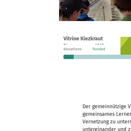
A project in Berlin, Germany
Vitrine Kiezkraut
27
13%
€1
donations
funded
still
Der gemeinnützige V
gemeinsames Lernen,
Vernetzung zu unter
untereinander und z