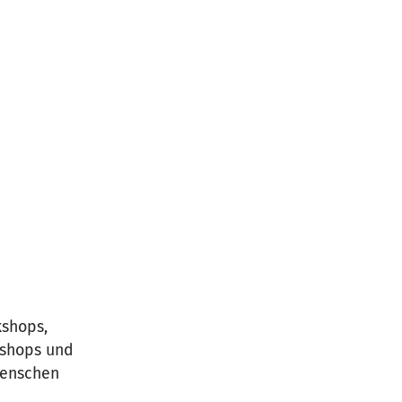
kshops,
kshops und
Menschen