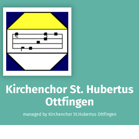
Skip to main content
Show accessibility statement
Kirchenchor St. Hubertus
Ottfingen
managed by Kirchenchor St.Hubertus Ottfingen