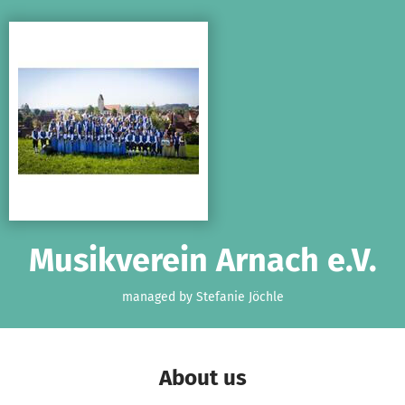
Skip to main content
Show accessibility statement
Musikverein Arnach e.V.
managed by Stefanie Jöchle
About us