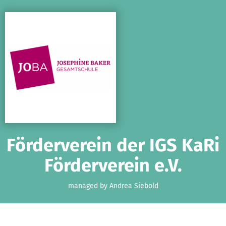
Skip to main content
Show accessibility statement
Förderverein der IGS KaRi
Förderverein e.V.
managed by Andrea Siebold