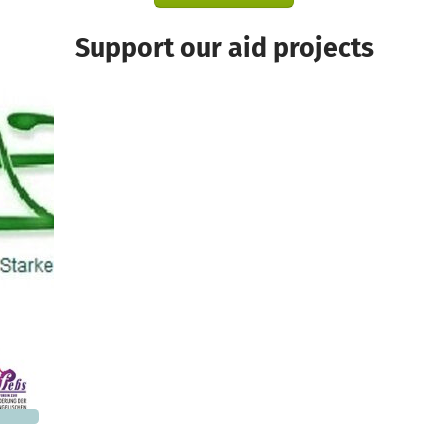
Support our aid projects
5,816
 needed