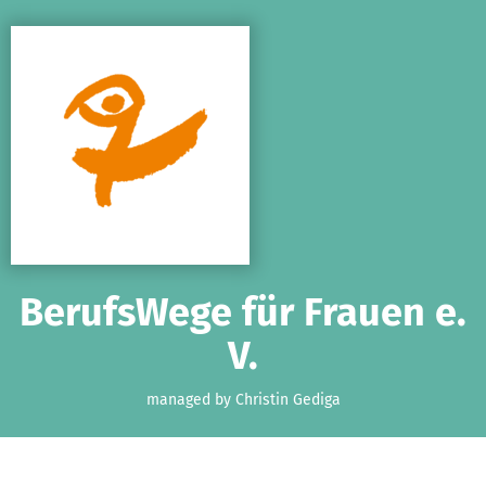
Skip to main content
Show accessibility statement
BerufsWege für Frauen e.
V.
managed by Christin Gediga