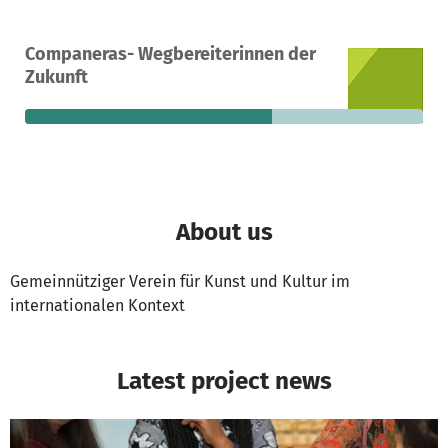
A project in Potsdam, Germany
Companeras- Wegbereiterinnen der
8
62%
€380
Zukunft
donations
funded
still needed
About us
Gemeinnütziger Verein für Kunst und Kultur im
internationalen Kontext
Latest project news