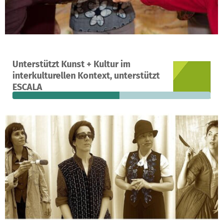
A project in Potsdam, Germany
Unterstützt Kunst + Kultur im
9
54%
€1,580
interkulturellen Kontext, unterstützt
donations
funded
still needed
ESCALA