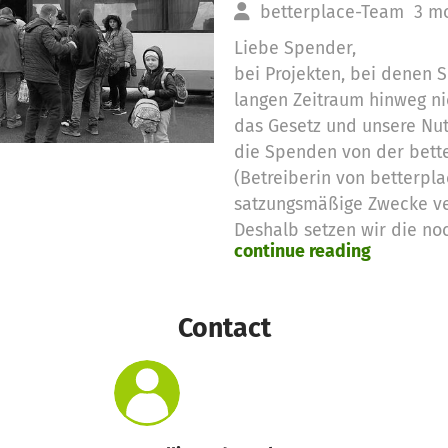
betterplace-Team
3 m
Liebe Spender,
bei Projekten, bei denen
langen Zeitraum hinweg ni
das Gesetz und unsere Nu
die Spenden von der bett
(Betreiberin von betterpla
satzungsmäßige Zwecke v
Deshalb setzen wir die no
continue reading
Spendengelder für diese 
Vielen Dank für eure Unter
das betterplace.org-Team
Contact