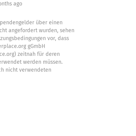
onths ago
 Spendengelder über einen
cht angefordert wurden, sehen
tzungsbedingungen vor, dass
erplace.org gGmbH
ce.org) zeitnah für deren
erwendet werden müssen.
ch nicht verwendeten
Zwecke ein
stützung,