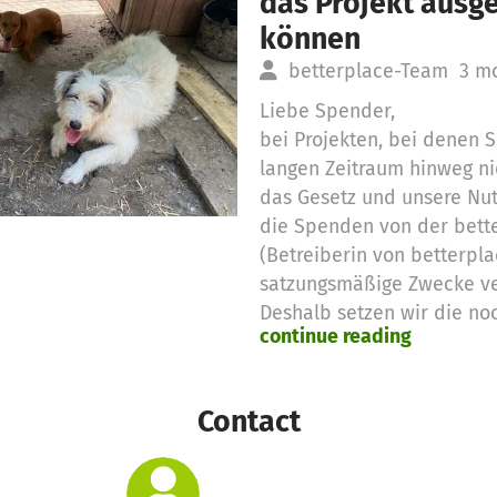
das Projekt aus
können
betterplace-Team
3 m
Liebe Spender,
bei Projekten, bei denen
langen Zeitraum hinweg ni
das Gesetz und unsere Nu
die Spenden von der bett
(Betreiberin von betterpla
satzungsmäßige Zwecke v
Deshalb setzen wir die no
continue reading
Spendengelder für diese 
Vielen Dank für eure Unter
das betterplace.org-Team
Contact