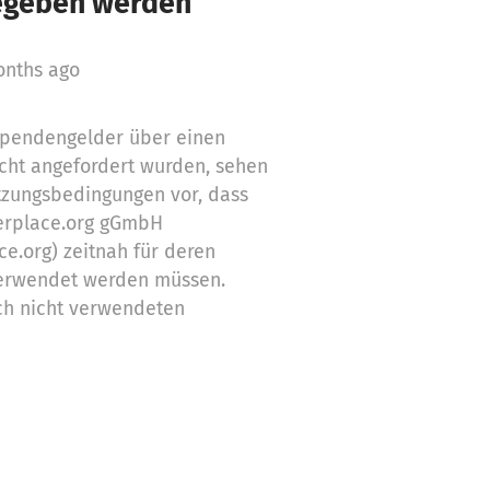
gegeben werden
onths ago
 Spendengelder über einen
cht angefordert wurden, sehen
tzungsbedingungen vor, dass
erplace.org gGmbH
ce.org) zeitnah für deren
erwendet werden müssen.
ch nicht verwendeten
Zwecke ein
stützung,