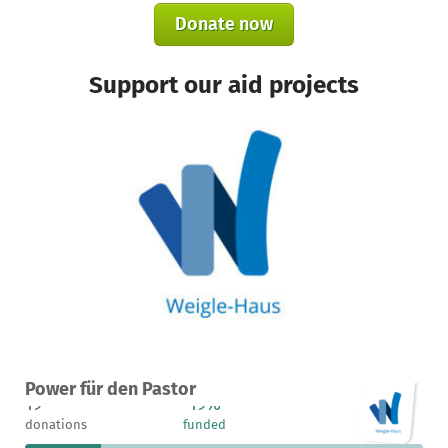
Donate now
Support our aid projects
A project in Essen, Germany
Power für den Pastor
19
19%
€19,400
donations
funded
still needed