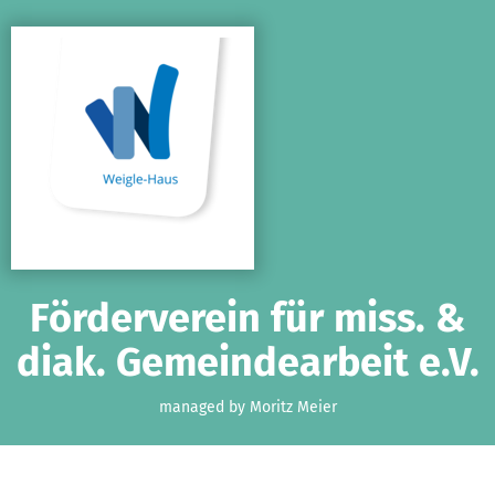
Skip to main content
Show accessibility statement
Förderverein für miss. &
diak. Gemeindearbeit e.V.
managed by Moritz Meier