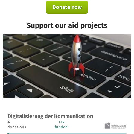
Donate now
Support our aid projects
A project in Radolfzell, Germany
Digitalisierung der Kommunikation
2
1%
€2,985
donations
funded
still needed