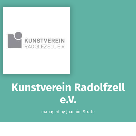
Skip to main content
Show accessibility statement
Kunstverein Radolfzell
e.V.
managed by Joachim Strate