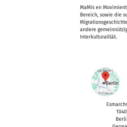
MaMis en Movimiento 
Bereich, sowie die s
Migrationsgeschichte
andere gemeinnützig
Interkulturalität.
Esmarchs
1040
Berli
Germa