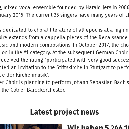
, mixed vocal ensemble founded by Harald Jers in 2006
nuary 2015. The current 35 singers have many years of c
 dedicated to choral literature of all epochs at a high m
ire extends from a cappella pieces of the Renaissance 
sic and modern compositions. In October 2017, the ch
ion in the A1 category. At the subsequent German Choir
eceived the rating "participated with very good success"
ed an invitation to the Stiftskirche in Stuttgart to per
de der Kirchenmusik".
r Choir is planning to perform Johann Sebastian Bach's
h the Cölner Barockorchester.
Latest project news
Wir haben 5.244,