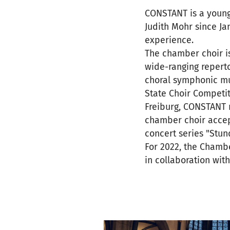
CONSTANT is a young
Judith Mohr since Ja
experience.
The chamber choir is
wide-ranging reperto
choral symphonic mu
State Choir Competit
Freiburg, CONSTANT r
chamber choir accept
concert series "Stun
For 2022, the Chambe
in collaboration wit