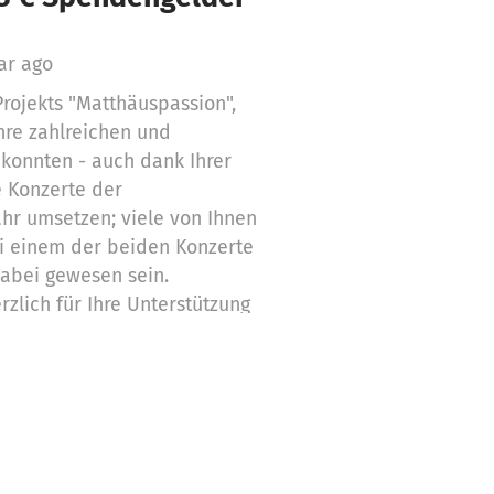
ar ago
rojekts "Matthäuspassion",
hre zahlreichen und
konnten - auch dank Ihrer
e Konzerte der
hr umsetzen; viele von Ihnen
i einem der beiden Konzerte
 dabei gewesen sein.
zlich für Ihre Unterstützung
n schönen Sommer!
stdeutschen Kammerchors und
t