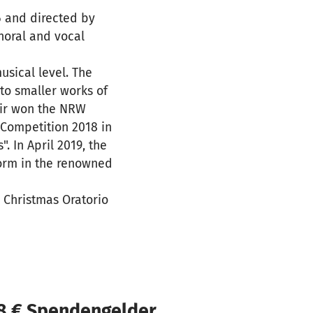
 and directed by
horal and vocal
usical level. The
to smaller works of
oir won the NRW
 Competition 2018 in
. In April 2019, the
form in the renowned
 Christmas Oratorio
18 € Spendengelder