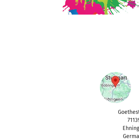
Goethest
7113
Ehnin
Germa