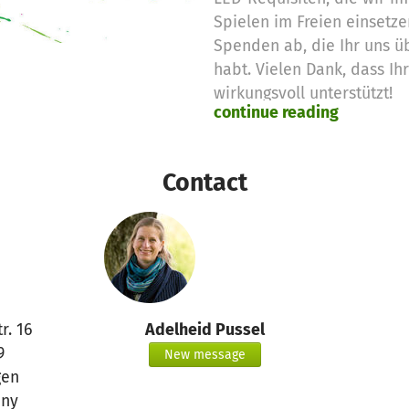
Spielen im Freien einsetze
Spenden ab, die Ihr uns ü
habt. Vielen Dank, dass Ih
wirkungsvoll unterstützt!
continue reading
Contact
r. 16
Adelheid Pussel
9
New message
gen
ny