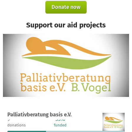
Donate now
Support our aid projects
A project in Herne, Germany
Palliativberatung basis e.V.
9
33%
€10,012
donations
funded
still needed