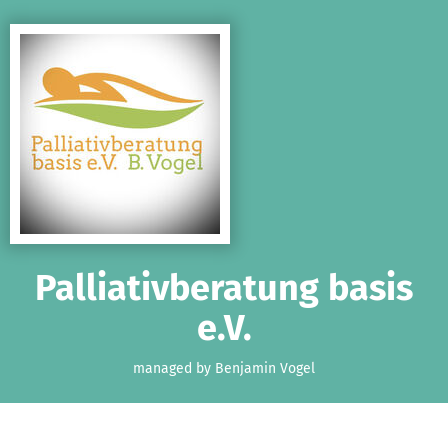
Skip to main content
Show accessibility statement
Palliativberatung basis
e.V.
managed by Benjamin Vogel