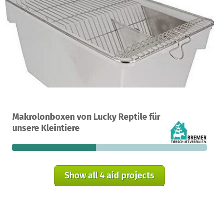
A project in Bremenbremen, Germany
Makrolonboxen von Lucky Reptile für
4
43%
€138
unsere Kleintiere
donations
funded
still needed
Show all 4 aid projects