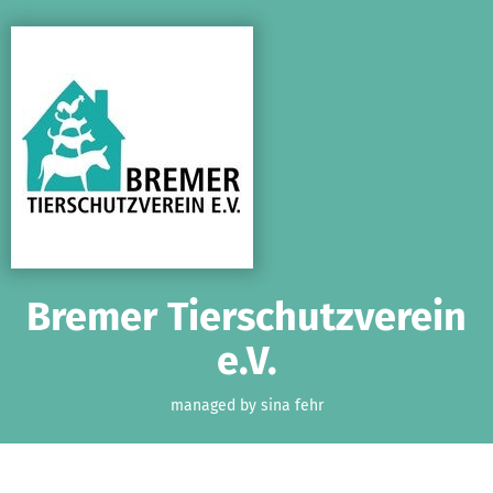
Skip to main content
Show accessibility statement
Bremer Tierschutzverein
e.V.
managed by sina fehr