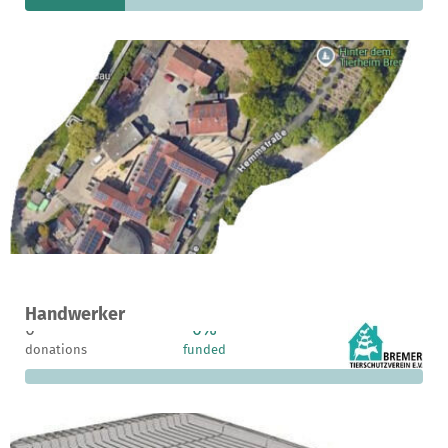
A project in Bremen, Germany
Handwerker
0
0%
€1,500
donations
funded
still needed