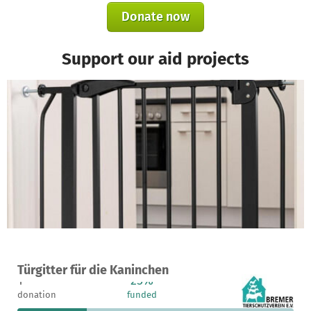
Donate now
Support our aid projects
A project in Bremen, Germany
Türgitter für die Kaninchen
1
25%
€150
donation
funded
still needed