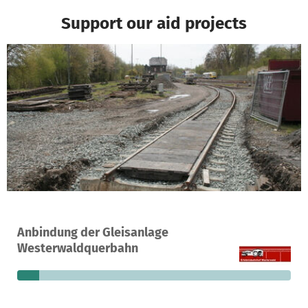
Support our aid projects
A project in Halbs, Germany
Anbindung der Gleisanlage
2
8%
€4,590
Westerwaldquerbahn
donations
funded
still needed