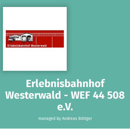
Skip to main content
Show accessibility statement
Erlebnisbahnhof
Westerwald - WEF 44 508
e.V.
managed by Andreas Böttger