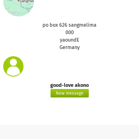
po box 626 sangmelima
000
yaoundE
Germany
good-love akono
New message