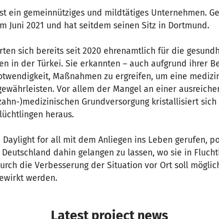
G ist ein gemeinnütziges und mildtätiges Unternehmen. 
 im Juni 2021 und hat seitdem seinen Sitz in Dortmund.
ten sich bereits seit 2020 ehrenamtlich für die gesund
n in der Türkei. Sie erkannten – auch aufgrund ihrer Be
otwendigkeit, Maßnahmen zu ergreifen, um eine medizi
 gewährleisten. Vor allem der Mangel an einer ausreich
hn-)medizinischen Grundversorgung kristallisiert sich 
üchtlingen heraus.
Daylight for all mit dem Anliegen ins Leben gerufen, po
s Deutschland dahin gelangen zu lassen, wo sie in Fluch
urch die Verbesserung der Situation vor Ort soll mögli
ewirkt werden.
Latest project news