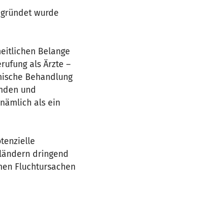
Gegründet wurde
heitlichen Belange
rufung als Ärzte –
nische Behandlung
enden und
nämlich als ein
tenzielle
tländern dringend
chen Fluchtursachen