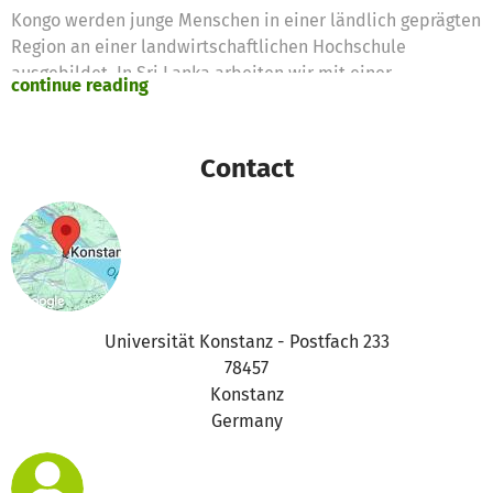
Kongo werden junge Menschen in einer ländlich geprägten
Region an einer landwirtschaftlichen Hochschule
ausgebildet. In Sri Lanka arbeiten wir mit einer
continue reading
Bildungseinrichtung zusammen, die sowohl
Berufsbildungskurse als auch Studiengänge anbietet.
Dagegen unterstützen wir in Burundi und in der Westbank
Contact
Studierende verschiedener Universitäten und
Studiengänge. Auch der Unterstützung der sozialen
Projekte der Stipendiat:innen kommen die Spenden zu
Gute.
Mehr Informationen dazu finden Sie auch auf unserer
Webseite: www.studieren-ohne-grenzen.org
Universität Konstanz - Postfach 233
78457
Wir bedanken uns ganz herzlich für Ihre Spenden!
Konstanz
Germany