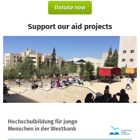
Donate now
Support our aid projects
A project in Bethlehem, Palestinian Territory
Hochschulbildung für junge
0
0%
€4,000
Menschen in der Westbank
donations
funded
still needed