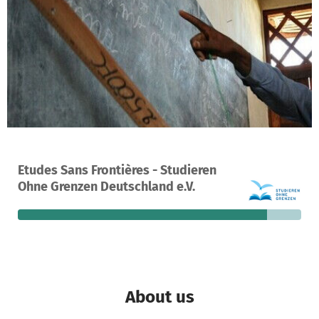
A project in Konstanz, Germany
Etudes Sans Frontières - Studieren
482
88%
€2,981
Ohne Grenzen Deutschland e.V.
donations
funded
still needed
About us