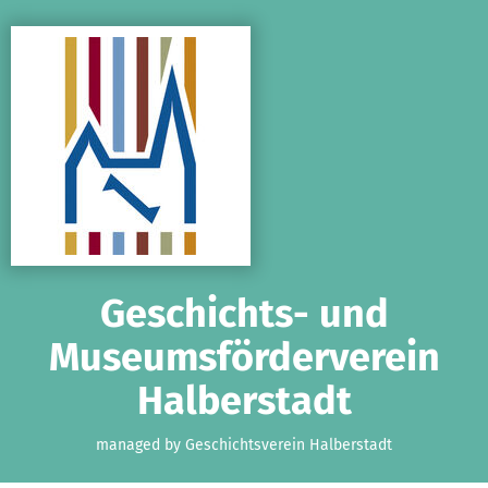
Skip to main content
Show accessibility statement
Geschichts- und
Museumsförderverein
Halberstadt
managed by Geschichtsverein Halberstadt