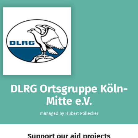
Skip to main content
Show accessibility statement
DLRG Ortsgruppe Köln-
Mitte e.V.
managed by Hubert Pollecker
Support our aid projects