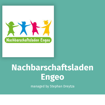
Skip to main content
Show accessibility statement
Nachbarschaftsladen
Engeo
managed by Stephan Dreytza