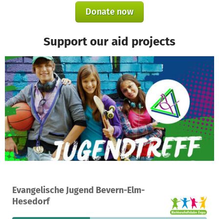
Donate now
Support our aid projects
A project in Bremervörde, Germany
Evangelische Jugend Bevern-Elm-
1
40%
€600
Hesedorf
donation
funded
still needed