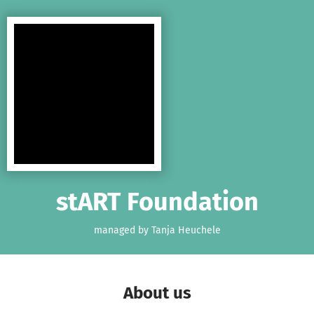
Skip to main content
Show accessibility statement
stART Foundation
managed by Tanja Heuchele
About us