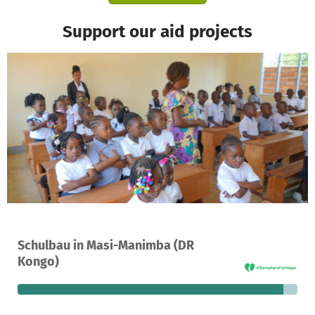
Support our aid projects
A project in Masi-Manimba, Democratic Republic of the Congo
Schulbau in Masi-Manimba (DR
333
95%
€2,787
Kongo)
donations
funded
still needed