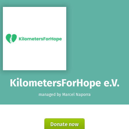
Skip to main content
Show accessibility statement
KilometersForHope e.V.
managed by Marcel Naporra
Donate now