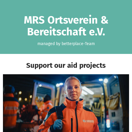
Skip to main content
Show accessibility statement
MRS Ortsverein &
Bereitschaft e.V.
managed by betterplace-Team
Support our aid projects