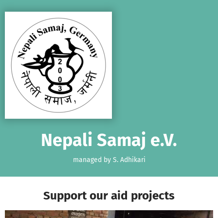
Skip to main content
Show accessibility statement
Nepali Samaj e.V.
managed by S. Adhikari
Support our aid projects