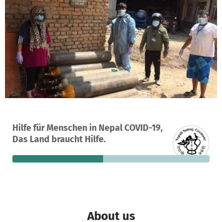
A project in Kathmandu, Nepal
Hilfe für Menschen in Nepal COVID-19,
9
46%
€862
Das Land braucht Hilfe.
donations
funded
still needed
About us