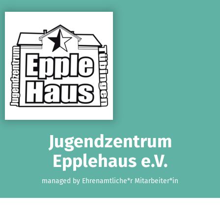
Skip to main content
Show accessibility statement
Jugendzentrum
Epplehaus e.V.
managed by Ehrenamtliche*r Mitarbeiter*in