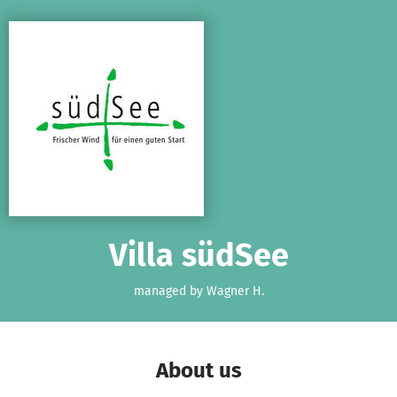
Skip to main content
Show accessibility statement
Villa südSee
managed by Wagner H.
About us