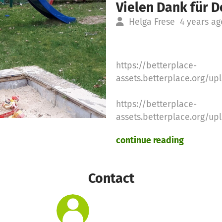
Vielen Dank für 
Helga Frese
4 years ag
https://betterplace-
assets.betterplace.org/u
https://betterplace-
assets.betterplace.org/u
continue reading
https://betterplace-
Contact
assets.betterplace.org/u
Nach der Sanierung des S
Spielsachen angeschafft. 