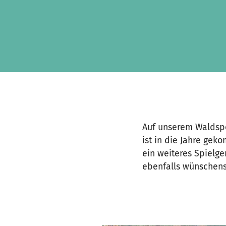
Skip to main content
Show accessibility statement
Auf unserem Waldspo
ist in die Jahre ge
ein weiteres Spielge
ebenfalls wünschensw