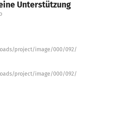
Deine Unterstützung
o
ploads/project/image/000/092/724/266282/limit_600x45
ploads/project/image/000/092/724/266279/limit_600x45
ploads/project/image/000/092/724/266280/limit_600x4
pielplatzes wurden Outdoor-
Diese werden im nächsten Jahr