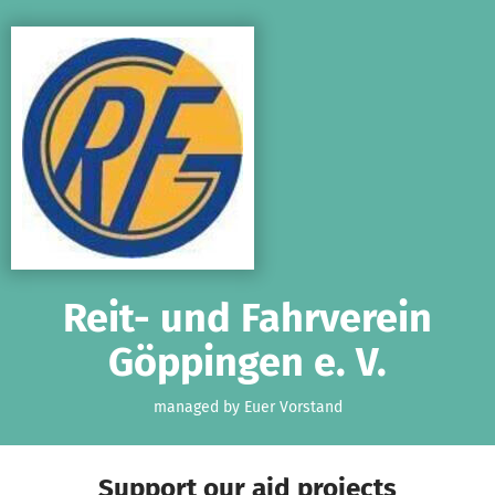
Skip to main content
Show accessibility statement
Reit- und Fahrverein
Göppingen e. V.
managed by Euer Vorstand
Support our aid projects