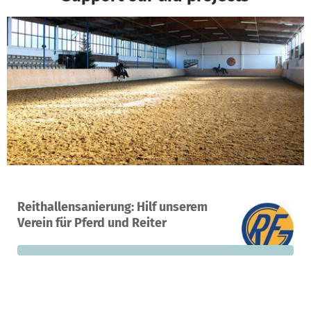
A project in Göppingen, Germany
Reithallensanierung: Hilf unserem
0
0%
€70,000
Verein für Pferd und Reiter
donations
funded
still needed