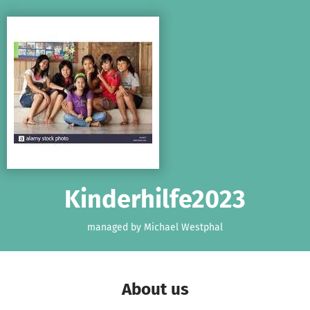
Skip to main content
Show accessibility statement
Kinderhilfe2023
managed by Michael Westphal
About us