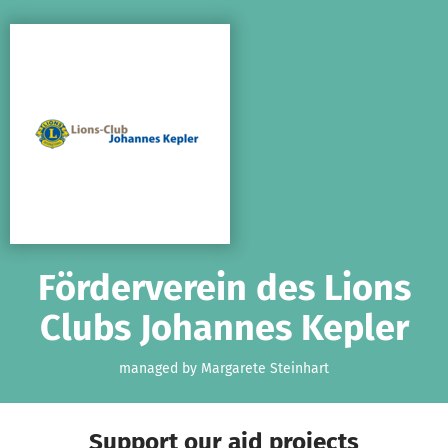
Skip to main content
Show accessibility statement
Förderverein des Lions
Clubs Johannes Kepler
managed by Margarete Steinhart
Support our aid projects