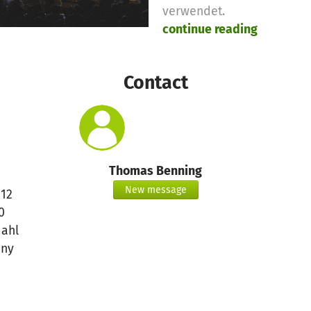
verwendet.
continue reading
Contact
Thomas Benning
New message
 12
0
ahl
ny