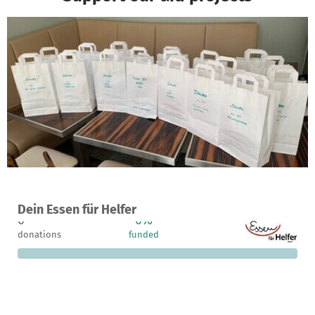
A project in Mainz, Germany
Dein Essen für Helfer
0
0%
€3,190
donations
funded
still needed