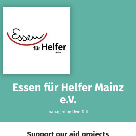
Skip to main content
Show accessibility statement
Essen für Helfer Mainz
e.V.
managed by Uwe Ditt
Support our aid projects