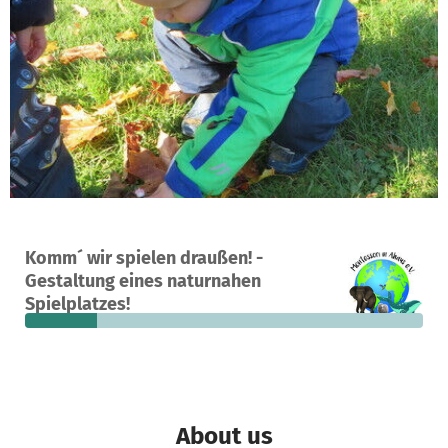
A project in Ahaus, Germany
Komm´ wir spielen draußen! -
11
18%
€4,090
Gestaltung eines naturnahen
donations
funded
still needed
Spielplatzes!
About us