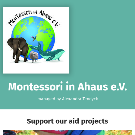
Skip to main content
Show accessibility statement
Montessori in Ahaus e.V.
managed by Alexandra Tendyck
Support our aid projects