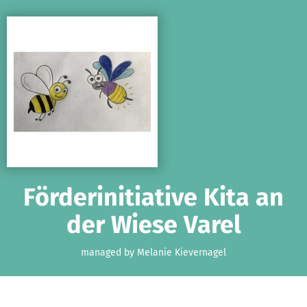
Skip to main content
Show accessibility statement
Förderinitiative Kita an
der Wiese Varel
managed by Melanie Kievernagel