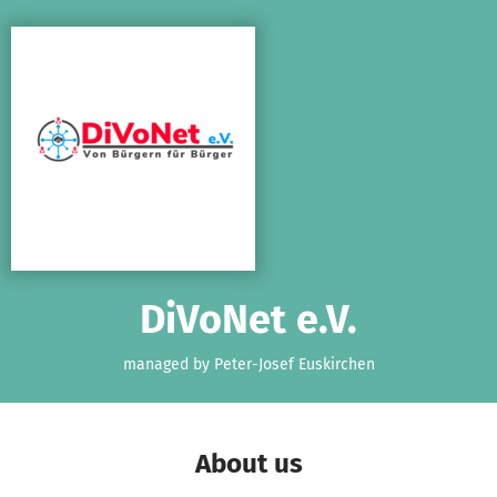
Skip to main content
Show accessibility statement
DiVoNet e.V.
managed by Peter-Josef Euskirchen
About us