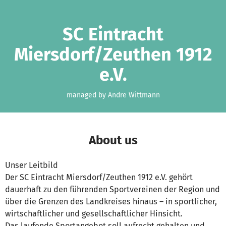
Skip to main content
Show accessibility statement
SC Eintracht
Miersdorf/Zeuthen 1912
e.V.
managed by Andre Wittmann
About us
Unser Leitbild
Der SC Eintracht Miersdorf/Zeuthen 1912 e.V. gehört
dauerhaft zu den führenden Sportvereinen der Region und
über die Grenzen des Landkreises hinaus – in sportlicher,
wirtschaftlicher und gesellschaftlicher Hinsicht.
Das laufende Sportangebot soll aufrecht gehalten und