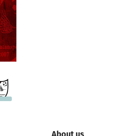
5,200
 needed
About us