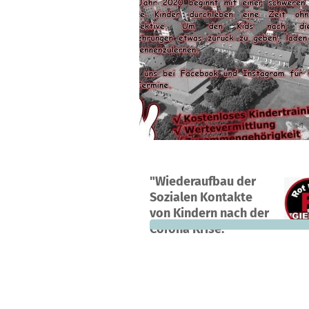
A project in Gießen , Germany
"Wiederaufbau der
0
0%
€
Sozialen Kontakte
donations
funded
still
von Kindern nach der
Corona Krise."