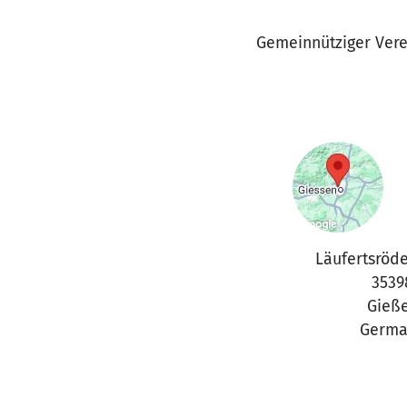
Gemeinnütziger Vere
Läufertsröd
3539
Gieß
Germa