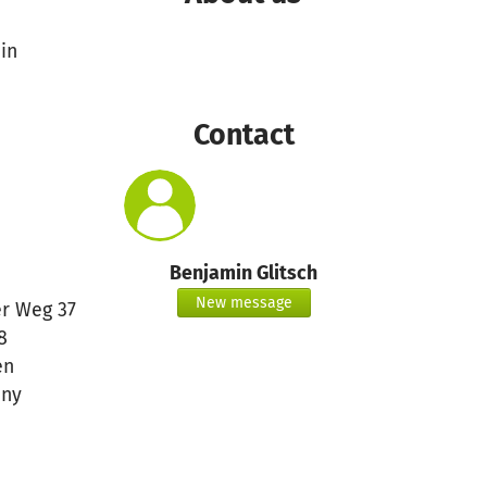
in
Contact
Benjamin Glitsch
New message
er Weg 37
8
en
ny