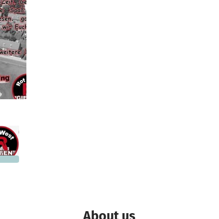
3,000
 needed
About us