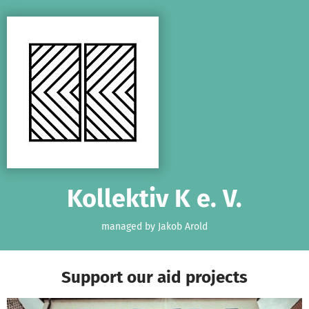
Skip to main content
Show accessibility statement
Kollektiv K e. V.
managed by Jakob Arold
Support our aid projects