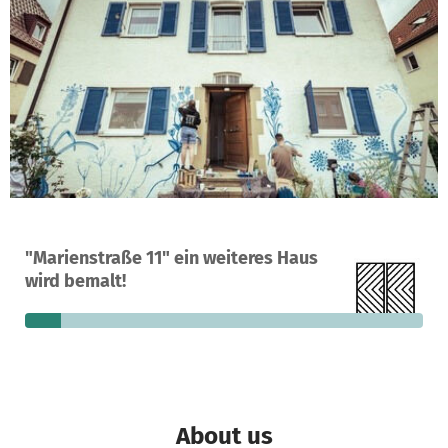
A project in Aalen, Germany
"Marienstraße 11" ein weiteres Haus
12
9%
€2,713
wird bemalt!
donations
funded
still needed
About us